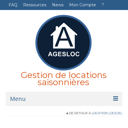
FAQ
Ressources
News
Mon Compte
?
Gestion de locations
saisonnières
Menu
DE RETOUR À
LOCATION LOGICIEL
Accueil
Logiciel