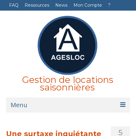
FAQ
Ressources
News
Mon Compte
?
Gestion de locations
saisonnières
Menu
Accueil
5
Une surtaxe inquiétante
Logiciel