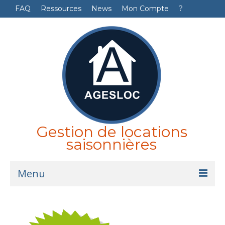
FAQ
Ressources
News
Mon Compte
?
Gestion de locations
saisonnières
Menu
Accueil
Logiciel