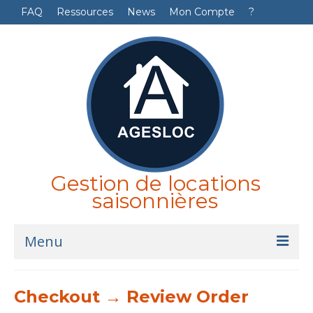
FAQ
Ressources
News
Mon Compte
?
Gestion de locations
saisonnières
Menu
Accueil
Checkout → Review Order
Logiciel