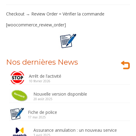
Services
Checkout → Review Order = Vérifier la commande
Références
[woocommerce_review_order]
Nos dernières News
Arrêt de l’activité
10 février 2026
Nouvelle version disponible
20 août 2025
Fiche de police
17 mai 2025
Assurance annulation : un nouveau service
3 avril 2025