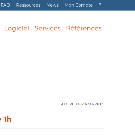
FAQ
Ressources
News
Mon Compte
?
Logiciel
Services
Références
DE RETOUR À
SERVICES
 1h