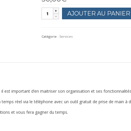
quantité
AJOUTER AU PANIER
de
formation
téléphonique
1h
Catégorie :
Services
, il est important d’en maitriser son organisation et ses fonctionnalités
ps réel via le téléphone avec un outil gratuit de prise de main à dist
itions et vous fera gagner du temps.