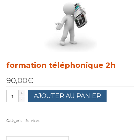
Services
Références
formation téléphonique 2h
90,00
€
quantité
AJOUTER AU PANIER
de
formation
téléphonique
2h
Catégorie :
Services