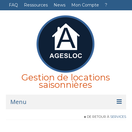
FAQ
Ressources
News
Mon Compte
?
Gestion de locations
saisonnières
Menu
DE RETOUR À
SERVICES
Accueil
Logiciel