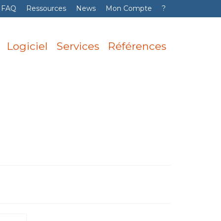
FAQ
Ressources
News
Mon Compte
?
Logiciel
Services
Références