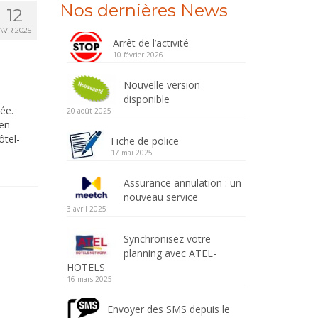
Nos dernières News
12
AVR 2025
Arrêt de l’activité
10 février 2026
Nouvelle version
disponible
rée.
20 août 2025
 en
ôtel-
Fiche de police
17 mai 2025
Assurance annulation : un
nouveau service
3 avril 2025
Synchronisez votre
planning avec ATEL-
HOTELS
16 mars 2025
Envoyer des SMS depuis le