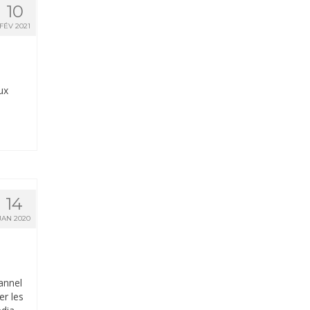
10
FÉV 2021
ux
14
JAN 2020
annel
er les