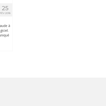
25
FÉV 2018
raude à
iciel.
uniqué