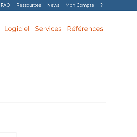
FAQ
Ressources
News
Mon Compte
?
Logiciel
Services
Références