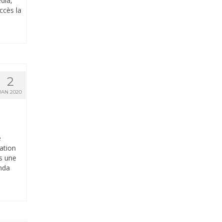
dia,
ccès la
2
JAN 2020
e
ation
is une
nda