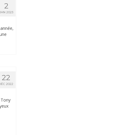
2
JAN 2023
 année,
 une
22
DÉC 2022
t Tony
oyeux