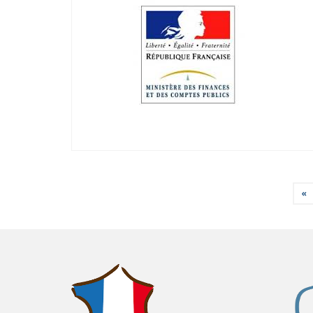
Pagination
«
des
publications