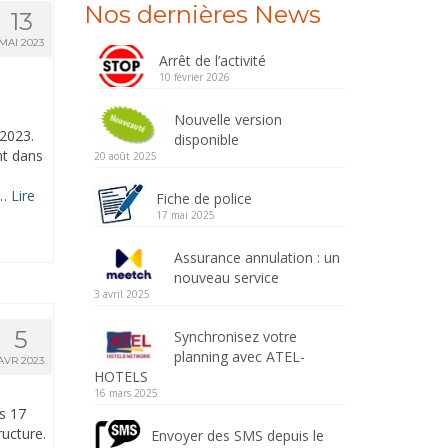
Nos dernières News
13
MAI 2023
Arrêt de l’activité
10 février 2026
Nouvelle version
 2023.
disponible
nt dans
20 août 2025
 …
Lire
Fiche de police
17 mai 2025
Assurance annulation : un
nouveau service
3 avril 2025
5
Synchronisez votre
planning avec ATEL-
AVR 2023
HOTELS
16 mars 2025
es 17
ructure.
Envoyer des SMS depuis le