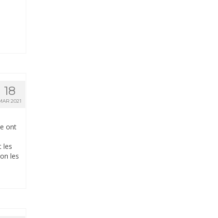
18
MAR 2021
e ont
 les
ion les