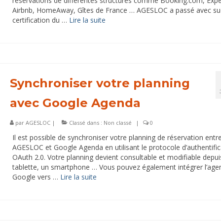
réservations de différentes structures comme Booking.com, Expe
Airbnb, HomeAway, Gîtes de France … AGESLOC a passé avec su
certification du …
Lire la suite­­
Synchroniser votre planning
avec Google Agenda
par
AGESLOC
|
Classé dans :
Non classé
|
0
Il est possible de synchroniser votre planning de réservation entr
AGESLOC et Google Agenda en utilisant le protocole d’authentific
OAuth 2.0. Votre planning devient consultable et modifiable depu
tablette, un smartphone … Vous pouvez également intégrer l’age
Google vers …
Lire la suite­­