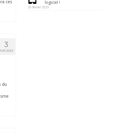
era ces
logiciel !
20 février 2025
3
AVR 2023
s du
risme