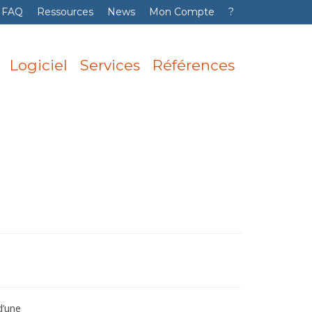
FAQ
Ressources
News
Mon Compte
?
Logiciel
Services
Références
d’une