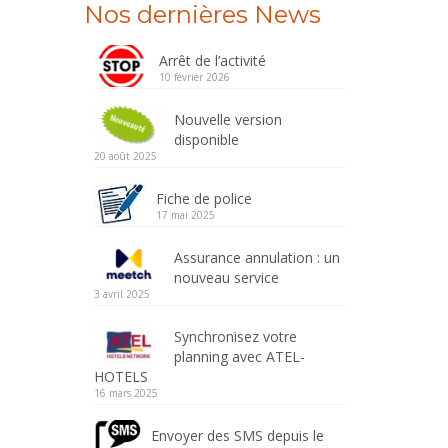
Nos dernières News
Arrêt de l’activité
10 février 2026
Nouvelle version
disponible
20 août 2025
Fiche de police
17 mai 2025
Assurance annulation : un
nouveau service
3 avril 2025
Synchronisez votre
planning avec ATEL-
HOTELS
16 mars 2025
Envoyer des SMS depuis le